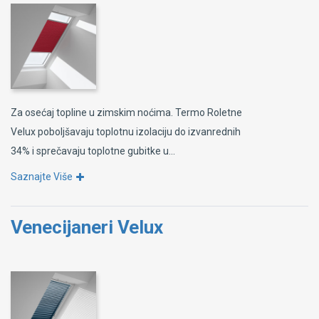
Za osećaj topline u zimskim noćima. Termo Roletne
Velux poboljšavaju toplotnu izolaciju do izvanrednih
34% i sprečavaju toplotne gubitke u...
Saznajte Više
Venecijaneri Velux