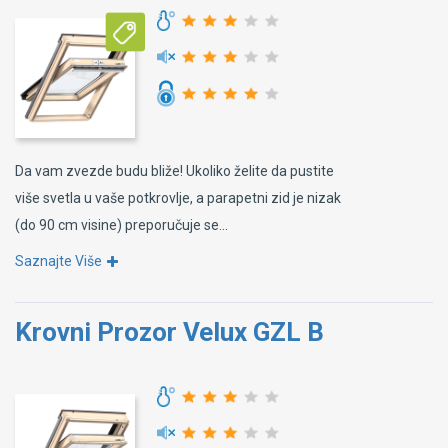
Da vam zvezde budu bliže! Ukoliko želite da pustite
više svetla u vaše potkrovlje, a parapetni zid je nizak
(do 90 cm visine) preporučuje se...
Saznajte Više
Krovni Prozor Velux GZL B