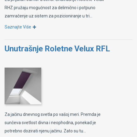
RHZ pružaju mogućnost za delimično i potpuno
zamračenje uz sistem za pozicioniranje u tri...
Saznajte Više
Unutrašnje Roletne Velux RFL
Za jačinu dnevnog svetla po vašoj meri. Premda je
sunčeva svetlost divna i neophodna, ponekad je
potrebno dozirati njenu jačinu. Zato su tu...