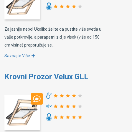
Za jasnije nebo! Ukoliko želite da pustite više svetla u
vaše potkrovlje, a parapetni zid je visok (više od 150
cm visine) preporučuje se...
Saznajte Više
Krovni Prozor Velux GLL