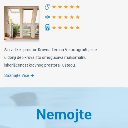
Širi vidike i prostor. Krovna Terasa Velux ugrađuje se
u donji deo krova što omogućava maksimalnu
iskorišćenost krovnog prostora i uštedu...
Saznajte Više
Nemojte