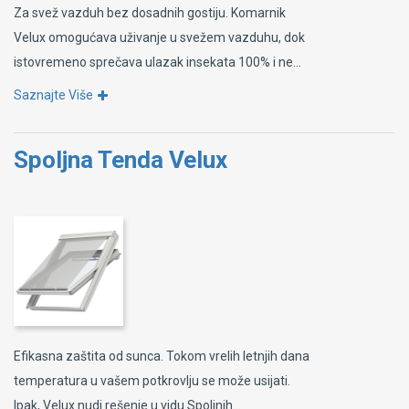
Za svež vazduh bez dosadnih gostiju. Komarnik
Velux omogućava uživanje u svežem vazduhu, dok
istovremeno sprečava ulazak insekata 100% i ne...
Saznajte Više
Spoljna Tenda Velux
Efikasna zaštita od sunca. Tokom vrelih letnjih dana
temperatura u vašem potkrovlju se može usijati.
Ipak, Velux nudi rešenje u vidu Spoljnih...