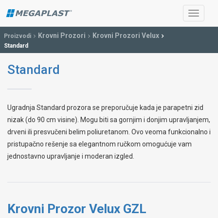
Krovni Prozori
Krovni Prozori Velux
Proizvodi
Standard
Standard
Ugradnja Standard prozora se preporučuje kada je parapetni zid
nizak (do 90 cm visine). Mogu biti sa gornjim i donjim upravljanjem,
drveni ili presvučeni belim poliuretanom. Ovo veoma funkcionalno i
pristupačno rešenje sa elegantnom ručkom omogućuje vam
jednostavno upravljanje i moderan izgled.
Krovni Prozor Velux GZL