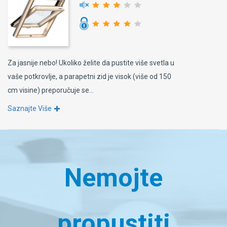
Za jasnije nebo! Ukoliko želite da pustite više svetla u
vaše potkrovlje, a parapetni zid je visok (više od 150
cm visine) preporučuje se...
Saznajte Više
Nemojte
propustiti