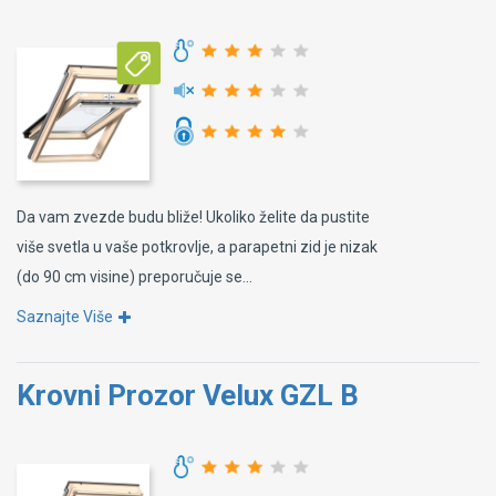
Da vam zvezde budu bliže! Ukoliko želite da pustite
više svetla u vaše potkrovlje, a parapetni zid je nizak
(do 90 cm visine) preporučuje se...
Saznajte Više
Krovni Prozor Velux GZL B