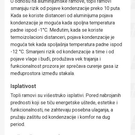
U odnosu na aluminijumske ramove, topli ramovi
smanjuju rizik od pojave kondenzacije preko 10 puta.
Kada se koriste distanceri od aluminijuma pojava
kondenzacije je moguća kada spoljna temperatura
padne ispod -1°C. Međutim, kada se koriste
termoizolacioni distanceri, pojava kondenzacije je
moguća tek kada spoljašnja temperatura padne ispod
-12 °C. Smanjeni rizik od kondenzacije a time i od
pojave vlage i buđi, produžava vek trajanja i
funkcionalnost prozora jer sprečava curenje gasa iz
međuprostora između stakala.
Isplativost
Topli ramovi su višestruko isplativi. Pored nabrojanih
prednosti koji se tiču energetske uštede, estetike i
funkcionalnosti, ne zahtevaju posebna ulaganja, a
pružaju zaštitu od kondenzacije i komfor na dug
period.