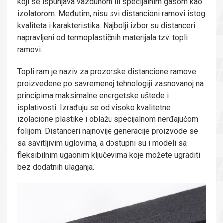
koji se ispunjava vazduhom ili specijalnim gasom kao
izolatorom. Međutim, nisu svi distancioni ramovi istog
kvaliteta i karakteristika. Najbolji izbor su distanceri
napravljeni od termoplastičnih materijala tzv. topli
ramovi.
Topli ram je naziv za prozorske distancione ramove
proizvedene po savremenoj tehnologiji zasnovanoj na
principima maksimalne energetske uštede i
isplativosti. Izrađuju se od visoko kvalitetne
izolacione plastike i oblažu specijalnom nerđajućom
folijom. Distanceri najnovije generacije proizvode se
sa savitljivim uglovima, a dostupni su i modeli sa
fleksibilnim ugaonim ključevima koje možete ugraditi
bez dodatnih ulaganja.