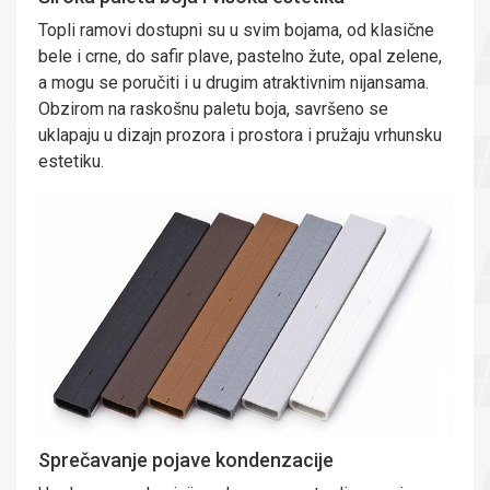
Topli ramovi dostupni su u svim bojama, od klasične
bele i crne, do safir plave, pastelno žute, opal zelene,
a mogu se poručiti i u drugim atraktivnim nijansama.
Obzirom na raskošnu paletu boja, savršeno se
uklapaju u dizajn prozora i prostora i pružaju vrhunsku
estetiku.
Sprečavanje pojave kondenzacije