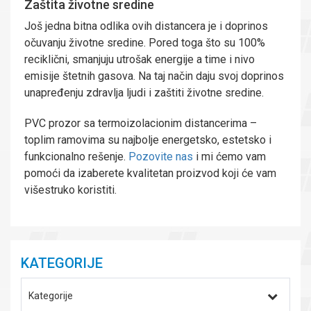
Zaštita životne sredine
Još jedna bitna odlika ovih distancera je i doprinos
očuvanju životne sredine. Pored toga što su 100%
reciklični, smanjuju utrošak energije a time i nivo
emisije štetnih gasova. Na taj način daju svoj doprinos
unapređenju zdravlja ljudi i zaštiti životne sredine.
PVC prozor sa termoizolacionim distancerima –
toplim ramovima su najbolje energetsko, estetsko i
funkcionalno rešenje.
Pozovite nas
i mi ćemo vam
pomoći da izaberete kvalitetan proizvod koji će vam
višestruko koristiti.
KATEGORIJE
Kategorije