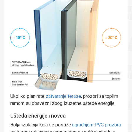
Ukoliko planirate
zatvaranje terase
, prozori sa toplim
ramom su obavezni zbog izuzetne uštede energije.
Ušteda energije i novca
Bolja izolacija koja se postiže
ugradnjom PVC prozora
sa termoizolacionim ramom donosi velike uštede u