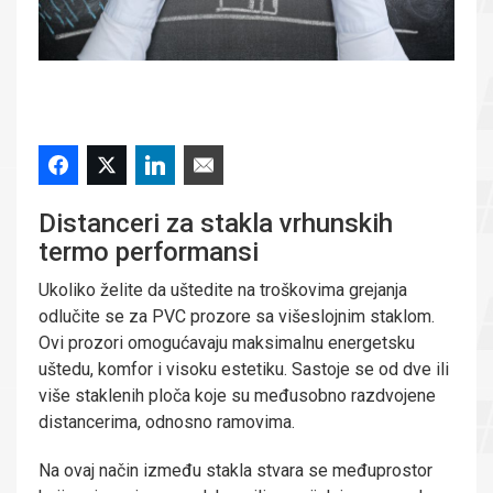
Distanceri za stakla vrhunskih
termo performansi
Ukoliko želite da uštedite na troškovima grejanja
odlučite se za PVC prozore sa višeslojnim staklom.
Ovi prozori omogućavaju maksimalnu energetsku
uštedu, komfor i visoku estetiku. Sastoje se od dve ili
više staklenih ploča koje su međusobno razdvojene
distancerima, odnosno ramovima.
Na ovaj način između stakla stvara se međuprostor