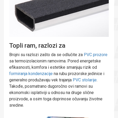
Topli ram, razlozi za
Brojni su razlozi zašto da se odlučite za
PVC prozore
sa termoizolacionim ramovima. Pored energetske
efikasnosti, komfora i estetike smanjuju rizik od
formiranja kondenzacije
na rubu prozorske jedinice i
generalno produžavaju vek trajanja
PVC stolarije
.
Takođe, posmatrano dugoročno ovi ramovi su
ekonomski isplativiji u odnosu na druge slične
proizvode, a osim toga doprinose očuvanju životne
sredine.