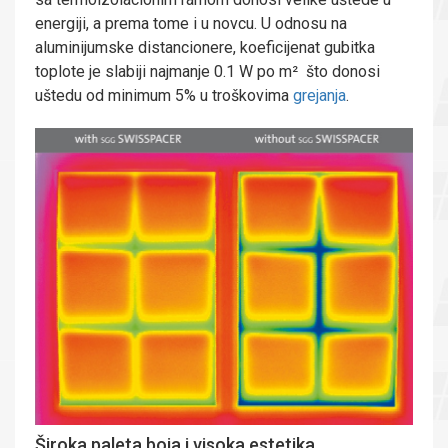
energiji, a prema tome i u novcu. U odnosu na
aluminijumske distancionere, koeficijenat gubitka
toplote je slabiji najmanje 0.1 W po m² što donosi
uštedu od minimum 5% u troškovima
grejanja
.
Široka paleta boja i visoka estetika