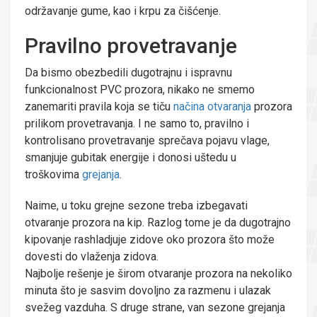
održavanje gume, kao i krpu za čišćenje.
Pravilno provetravanje
Da bismo obezbedili dugotrajnu i ispravnu
funkcionalnost PVC prozora, nikako ne smemo
zanemariti pravila koja se tiču
načina otvaranja
prozora
prilikom provetravanja. I ne samo to, pravilno i
kontrolisano provetravanje sprečava pojavu vlage,
smanjuje gubitak energije i donosi uštedu u
troškovima
grejanja
.
Naime, u toku grejne sezone treba izbegavati
otvaranje prozora na kip. Razlog tome je da dugotrajno
kipovanje rashladjuje zidove oko prozora što može
dovesti do vlaženja zidova.
Najbolje rešenje je širom otvaranje prozora na nekoliko
minuta što je sasvim dovoljno za razmenu i ulazak
svežeg vazduha. S druge strane, van sezone grejanja