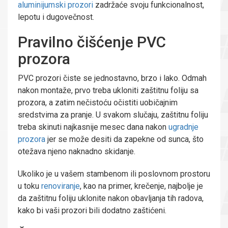
aluminijumski prozori
zadržaće svoju funkcionalnost,
lepotu i dugovečnost.
Pravilno čišćenje PVC
prozora
PVC prozori čiste se jednostavno, brzo i lako. Odmah
nakon montaže, prvo treba ukloniti zaštitnu foliju sa
prozora, a zatim nečistoću očistiti uobičajnim
sredstvima za pranje. U svakom slučaju, zaštitnu foliju
treba skinuti najkasnije mesec dana nakon
ugradnje
prozora
jer se može desiti da zapekne od sunca, što
otežava njeno naknadno skidanje.
Ukoliko je u vašem stambenom ili poslovnom prostoru
u toku
renoviranje
, kao na primer, krečenje, najbolje je
da zaštitnu foliju uklonite nakon obavljanja tih radova,
kako bi vaši prozori bili dodatno zaštićeni.