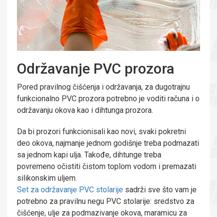
Održavanje PVC prozora
Pored pravilnog čišćenja i održavanja, za dugotrajnu
funkcionalno PVC prozora potrebno je voditi računa i o
održavanju okova kao i dihtunga prozora.
Da bi prozori funkcionisali kao novi, svaki pokretni
deo okova, najmanje jednom godišnje treba podmazati
sa jednom kapi ulja. Takođe, dihtunge treba
povremeno očistiti čistom toplom vodom i premazati
silikonskim uljem.
Set za održavanje PVC stolarije
sadrži sve što vam je
potrebno za pravilnu negu PVC stolarije: sredstvo za
čišćenje, ulje za podmazivanje okova, maramicu za