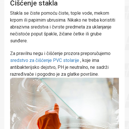
Čišćenje stakla
Stakla se čiste pomoću čiste, tople vode, mekom
krpom ili papirnim ubrusima. Nikako ne treba koristiti
abrazivna sredstva i čvrste predmeta za uklanjanje
nečistoće poput špakle, žičane četke ili grube
sunđere.
Za pravilnu negu i čišćenje prozora preporučujemo
sredstvo za čišćenje PVC stolarije
, koje ima
antibakterijsko dejstvo, PH je neutralno, ne sadrži
razređivače i pogodno je za glatke površine.