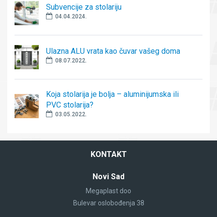
Subvencije za stolariju
04.04.2024.
Ulazna ALU vrata kao čuvar vašeg doma
08.07.2022.
Koja stolarija je bolja – aluminijumska ili
PVC stolarija?
03.05.2022.
KONTAKT
Novi Sad
Megaplast doo
Bulevar oslobođenja 38