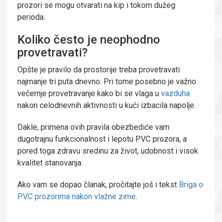
prozori se mogu otvarati na kip i tokom dužeg
perioda.
Koliko često je neophodno
provetravati?
Opšte je pravilo da prostorije treba provetravati
najmanje tri puta dnevno. Pri tome posebno je važno
večernje provetravanje kako bi se vlaga u
vazduha
nakon celodnevnih aktivnosti u kući izbacila napolje.
Dakle, primena ovih pravila obezbediće vam
dugotrajnu funkcionalnost i lepotu PVC prozora, a
pored toga zdravu sredinu za život, udobnost i visok
kvalitet stanovanja.
Ako vam se dopao članak, pročitajte još i tekst
Briga o
PVC prozorima nakon vlažne zime
.