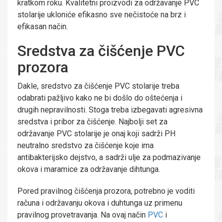
kratkom roku. Kvalitetni proizvodi za održavanje PVC
stolarije ukloniće efikasno sve nečistoće na brz i
efikasan način.
Sredstva za čišćenje PVC
prozora
Dakle, sredstvo za čišćenje PVC stolarije treba
odabrati pažljivo kako ne bi došlo do oštećenja i
drugih nepravilnosti. Stoga treba izbegavati agresivna
sredstva i pribor za čišćenje. Najbolji set za
održavanje PVC stolarije je onaj koji sadrži PH
neutralno sredstvo za čišćenje koje ima
antibakterijsko dejstvo, a sadrži ulje za podmazivanje
okova i maramice za održavanje dihtunga.
Pored pravilnog čišćenja prozora, potrebno je voditi
računa i održavanju okova i duhtunga uz primenu
pravilnog provetravanja. Na ovaj način
PVC
i