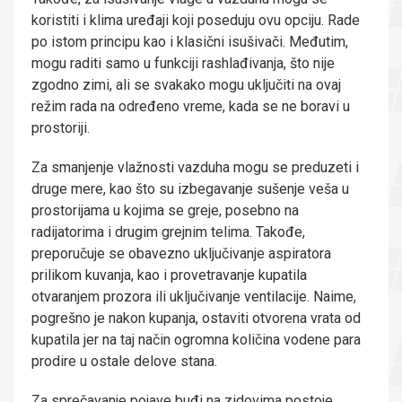
koristiti i klima uređaji koji poseduju ovu opciju. Rade
po istom principu kao i klasični isušivači. Međutim,
mogu raditi samo u funkciji rashlađivanja, što nije
zgodno zimi, ali se svakako mogu uključiti na ovaj
režim rada na određeno vreme, kada se ne boravi u
prostoriji.
Za smanjenje vlažnosti vazduha mogu se preduzeti i
druge mere, kao što su izbegavanje sušenje veša u
prostorijama u kojima se greje, posebno na
radijatorima i drugim grejnim telima. Takođe,
preporučuje se obavezno uključivanje aspiratora
prilikom kuvanja, kao i provetravanje kupatila
otvaranjem prozora ili uključivanje ventilacije. Naime,
pogrešno je nakon kupanja, ostaviti otvorena vrata od
kupatila jer na taj način ogromna količina vodene para
prodire u ostale delove stana.
Za sprečavanje pojave buđi na zidovima postoje