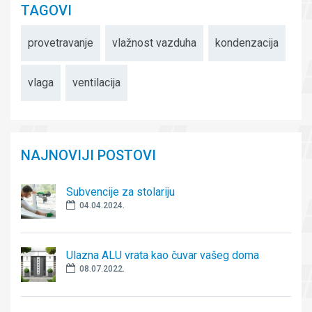
TAGOVI
provetravanje
vlažnost vazduha
kondenzacija
vlaga
ventilacija
NAJNOVIJI POSTOVI
Subvencije za stolariju
04.04.2024.
Ulazna ALU vrata kao čuvar vašeg doma
08.07.2022.