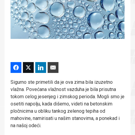
Sigurno ste primetili da je ova zima bila izuzetno
vlažna. Povećana vlažnost vazduha je bila prisutna
tokom celog jesenjeg i zimskog perioda. Mogli smo je
osetiti napolju, kada dišemo, videti na betonskim
pločnicima u obliku tankog zelenog tepiha od
mahovine, namirisati u našim stanovima, a ponekad i
na našoj odeći.