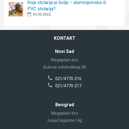
Koja stolarija je bolja – aluminijumska ili
PVC stolarija?
03.05.2022.
KONTAKT
Novi Sad
Megaplast doo
Bulevar oslobođenja 38
021/4770-216
021/4770-217
Beograd
Megaplast doo
Jurija Gagarina 14g