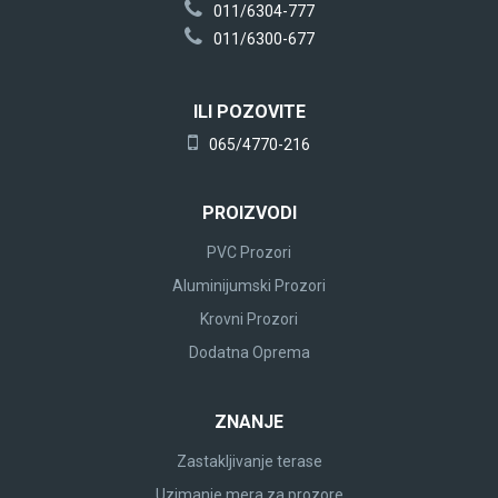
011/6304-777
011/6300-677
ILI POZOVITE
065/4770-216
PROIZVODI
PVC Prozori
Aluminijumski Prozori
Krovni Prozori
Dodatna Oprema
ZNANJE
Zastakljivanje terase
Uzimanje mera za prozore