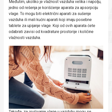
Međutim, ukoliko je vlažnost vazduha velika i napolju,
jedno od rešenja je korišćenje aparata za apsorpciju
vlage. To mogu biti električni aparati za sušenje
vazduha ili mali kućni aparati koji imaju posebne
tablete za upijanje vlage. Koji od ovih aparata ćete
odabrati zavisi od kvadrature prostorije i količine
vlažnosti vazduha.
Takođe, za isušivanje vlage u vazduhu mogu se