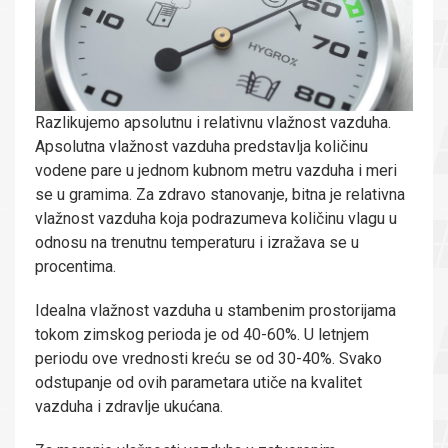
Razlikujemo apsolutnu i relativnu vlažnost vazduha.
Apsolutna vlažnost vazduha predstavlja količinu
vodene pare u jednom kubnom metru vazduha i meri
se u gramima. Za zdravo stanovanje, bitna je relativna
vlažnost vazduha koja podrazumeva količinu vlagu u
odnosu na trenutnu temperaturu i izražava se u
procentima.
Idealna vlažnost vazduha u stambenim prostorijama
tokom zimskog perioda je od 40-60%. U letnjem
periodu ove vrednosti kreću se od 30-40%. Svako
odstupanje od ovih parametara utiče na kvalitet
vazduha i zdravlje ukućana.