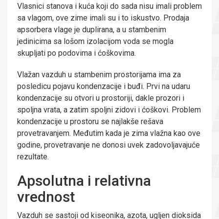
Vlasnici stanova i kuća koji do sada nisu imali problem
sa vlagom, ove zime imali su i to iskustvo. Prodaja
apsorbera vlage je duplirana, a u stambenim
jedinicima sa lošom izolacijom voda se mogla
skupljati po podovima i ćoškovima.
Vlažan vazduh u stambenim prostorijama ima za
posledicu pojavu kondenzacije i buđi. Prvi na udaru
kondenzacije su otvori u prostoriji, dakle prozori i
spoljna vrata, a zatim spoljni zidovi i ćoškovi. Problem
kondenzacije u prostoru se najlakše rešava
provetravanjem. Međutim kada je zima vlažna kao ove
godine, provetravanje ne donosi uvek zadovoljavajuće
rezultate.
Apsolutna i relativna
vrednost
Vazduh se sastoji od kiseonika, azota, ugljen dioksida