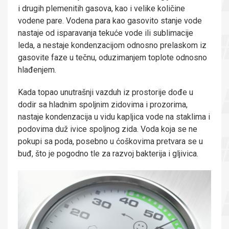
i drugih plemenitih gasova, kao i velike količine
vodene pare. Vodena para kao gasovito stanje vode
nastaje od isparavanja tekuće vode ili sublimacije
leda, a nestaje kondenzacijom odnosno prelaskom iz
gasovite faze u tečnu, oduzimanjem toplote odnosno
hlađenjem.
Kada topao unutrašnji vazduh iz prostorije dođe u
dodir sa hladnim spoljnim zidovima i prozorima,
nastaje kondenzacija u vidu kapljica vode na staklima i
podovima duž ivice spoljnog zida. Voda koja se ne
pokupi sa poda, posebno u ćoškovima pretvara se u
buđ, što je pogodno tle za razvoj bakterija i gljivica.