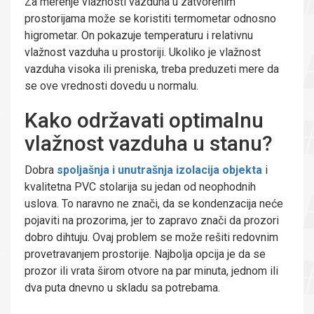
Za merenje vlažnosti vazduha u zatvorenim
prostorijama može se koristiti termometar odnosno
higrometar. On pokazuje temperaturu i relativnu
vlažnost vazduha u prostoriji. Ukoliko je vlažnost
vazduha visoka ili preniska, treba preduzeti mere da
se ove vrednosti dovedu u normalu.
Kako održavati optimalnu
vlažnost vazduha u stanu?
Dobra
spoljašnja i unutrašnja izolacija objekta
i
kvalitetna PVC stolarija su jedan od neophodnih
uslova. To naravno ne znači, da se kondenzacija neće
pojaviti na prozorima, jer to zapravo znači da prozori
dobro dihtuju. Ovaj problem se može rešiti redovnim
provetravanjem prostorije. Najbolja opcija je da se
prozor ili vrata širom otvore na par minuta, jednom ili
dva puta dnevno u skladu sa potrebama.