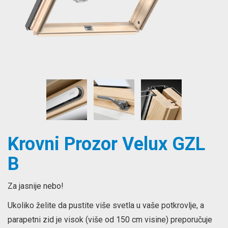
Krovni Prozor Velux GZL
B
Za jasnije nebo!
Ukoliko želite da pustite više svetla u vaše potkrovlje, a
parapetni zid je visok (više od 150 cm visine) preporučuje