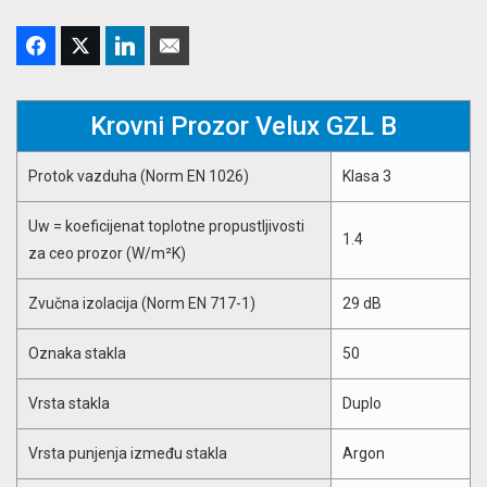
Krovni Prozor Velux GZL B
Protok vazduha (Norm EN 1026)
Klasa 3
Uw = koeficijenat toplotne propustljivosti
1.4
za ceo prozor (W/m²K)
Zvučna izolacija (Norm EN 717-1)
29 dB
Oznaka stakla
50
Vrsta stakla
Duplo
Vrsta punjenja između stakla
Argon