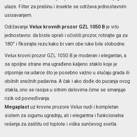
ulaze. Filter za prašinu i insekte se održava jednostavnim
usisavanjem.
Održavanje
Velux krovnih prozor GZL 1050 B
je vrlo
jednostavno: da biste oprali i očistili prozor, rotirajte ga za
180° i fiksirajte rezu kako bi vam obe ruke bile slobodne.
Velux krovni prozor GZL 1050 B je moderan i elegantan, a
sa spoljne strane ima ugrađeno kaljeno staklo koje je
otpornije na udarce što je posebno važno u slučaju grada ili
obilnih snežnih padavina. A čak i ako dođe do pucanja ovog
stakla, ono se rasipa u sitnim delovima čime se smanjuje
rizik od povređivanja.
Megaplast
uz krovne prozore Velux nudi i kompletan
sistem za sigurnu ugradnju, ali i elegantna i funkcionalna
rešenja za zaštitu od toplote i viška sunčevog svetla.