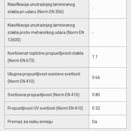
Klasifikacija unutrašnjeg laminiranog
-
stakla pri udaru (Norm EN 356)
Klasifikacija unutrašnjeg laminiranog
stakla protiv mehaničkog udara (Norm EN
-
12600)
Koeficienat toplotne propustljivosti stakla
1.1
(Norm EN 673)
Ukupna propustljivost sunčeve svetlosti
0.66
(Norm EN 410)
Svetlosna propustljivost (Norm EN 410)
0.80
Propustljivost UV svetlosti (Norm EN 410)
0.32
Premaz za nisku emisiju
Da