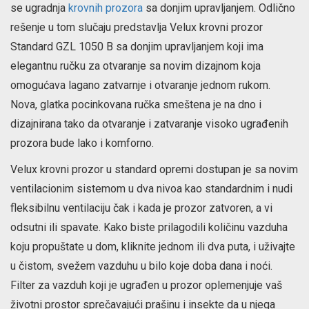
se ugradnja
krovnih prozora
sa donjim upravljanjem. Odlično
rešenje u tom slučaju predstavlja Velux krovni prozor
Standard GZL 1050 B sa donjim upravljanjem koji ima
elegantnu ručku za otvaranje sa novim dizajnom koja
omogućava lagano zatvarnje i otvaranje jednom rukom.
Nova, glatka pocinkovana ručka smeštena je na dno i
dizajnirana tako da otvaranje i zatvaranje visoko ugrađenih
prozora bude lako i komforno.
Velux krovni prozor u standard opremi dostupan je sa novim
ventilacionim sistemom u dva nivoa kao standardnim i nudi
fleksibilnu ventilaciju čak i kada je prozor zatvoren, a vi
odsutni ili spavate. Kako biste prilagodili količinu vazduha
koju propuštate u dom, kliknite jednom ili dva puta, i uživajte
u čistom, svežem vazduhu u bilo koje doba dana i noći.
Filter za vazduh koji je ugrađen u prozor oplemenjuje vaš
životni prostor sprečavajući prašinu i insekte da u njega