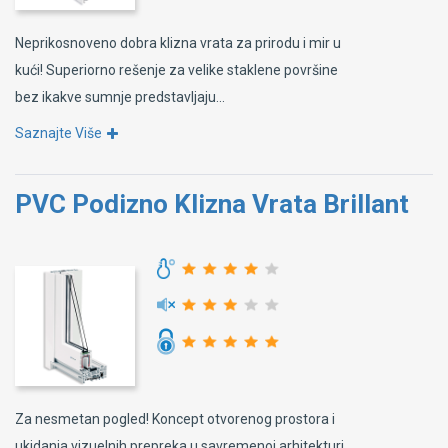
Neprikosnoveno dobra klizna vrata za prirodu i mir u
kući! Superiorno rešenje za velike staklene površine
bez ikakve sumnje predstavljaju...
Saznajte Više
PVC Podizno Klizna Vrata Brillant
Za nesmetan pogled! Koncept otvorenog prostora i
ukidanja vizuelnih prepreka u savremenoj arhitekturi