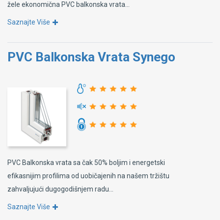
žele ekonomična PVC balkonska vrata...
Saznajte Više
PVC Balkonska Vrata Synego
PVC Balkonska vrata sa čak 50% boljim i energetski
efikasnijim profilima od uobičajenih na našem tržištu
zahvaljujući dugogodišnjem radu...
Saznajte Više