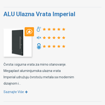
ALU Ulazna Vrata Imperial
Čvrsta i sigurna vrata za mirno stanovanje.
Megaplast aluminijumska ulazna vrata
Imperial udružuju čvrstoću metala sa modernim
dizajnom i...
Saznajte Više