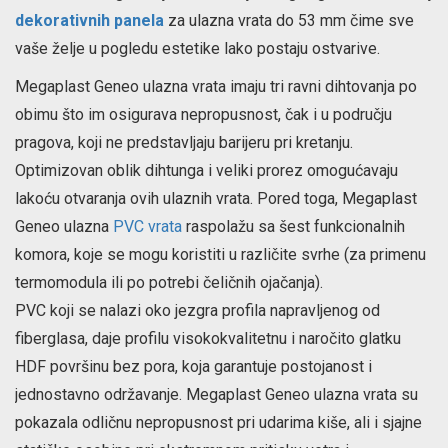
dekorativnih panela
za ulazna vrata do 53 mm čime sve
vaše želje u pogledu estetike lako postaju ostvarive.
Megaplast Geneo ulazna vrata imaju tri ravni dihtovanja po
obimu što im osigurava nepropusnost, čak i u području
pragova, koji ne predstavljaju barijeru pri kretanju.
Optimizovan oblik dihtunga i veliki prorez omogućavaju
lakoću otvaranja ovih ulaznih vrata. Pored toga, Megaplast
Geneo ulazna
PVC vrata
raspolažu sa šest funkcionalnih
komora, koje se mogu koristiti u različite svrhe (za primenu
termomodula ili po potrebi čeličnih ojačanja).
PVC koji se nalazi oko jezgra profila napravljenog od
fiberglasa, daje profilu visokokvalitetnu i naročito glatku
HDF površinu bez pora, koja garantuje postojanost i
jednostavno održavanje. Megaplast Geneo ulazna vrata su
pokazala odličnu nepropusnost pri udarima kiše, ali i sjajne