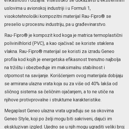
efikasnosti i dizajna. Višestruko se dokazavši u ekstremnim
uslovima u avionskoj industriji i u Formuli 1,
visokotehnološki kompozitni materijal Rau-Fipro® se
preselio u procesnu industriju, pa u građevinarstvo.
Rau-Fipro® je kompozit kod koga je matrica termoplastični
polivinilhlorid (PVC), a kao ojačivač se koriste staklena
vlakna. Rau-Fipro® materijal se koristi za izradu Geneo
profila kod kojih je energetska efikasnost trenutno najbolja
na tržištu i obezbeđuje im maksimalnu stabilnost i
otpornost na savijanje. Korišćenjem ovog materijala dobijaju
se armirana ulazna vrata koja su za više od 40% lakša od
sličnog sistema sa čeličnim ojačanjem, a to ne utiče na
njihove protivprovalne i strukturne karakteristike.
Megaplast Geneo ulazna vrata ugrađuju se sa okovima
Geneo Style, koji po želji mogu biti sakriveni, dajući im
ekskluzivan izgled. Ujedno se u njih mogu ugraditi veliki broj