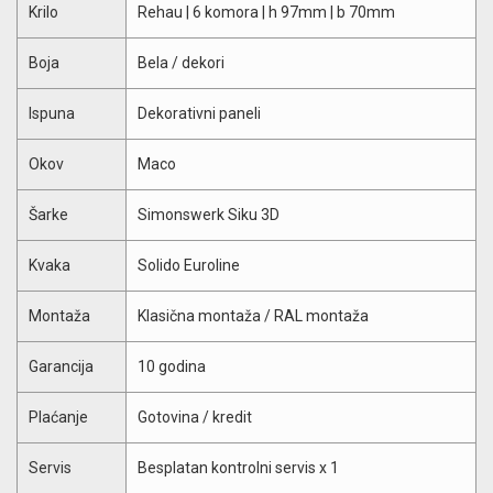
Krilo
Rehau | 6 komora | h 97mm | b 70mm
Boja
Bela / dekori
Ispuna
Dekorativni paneli
Okov
Maco
Šarke
Simonswerk Siku 3D
Kvaka
Solido Euroline
Montaža
Klasična montaža / RAL montaža
Garancija
10 godina
Plaćanje
Gotovina / kredit
Servis
Besplatan kontrolni servis x 1