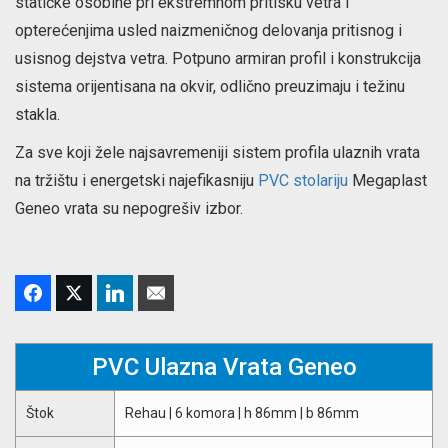
statičke osobine pri ekstremnom pritisku vetra i
opterećenjima usled naizmeničnog delovanja pritisnog i
usisnog dejstva vetra. Potpuno armiran profil i konstrukcija
sistema orijentisana na okvir, odlično preuzimaju i težinu
stakla.
Za sve koji žele najsavremeniji sistem profila ulaznih vrata
na tržištu i energetski najefikasniju
PVC stolariju
Megaplast
Geneo vrata su nepogrešiv izbor.
PVC Ulazna Vrata Geneo
Štok
Rehau | 6 komora | h 86mm | b 86mm