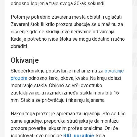
odnosno lepljenja traje svega 30-ak sekundi.
Potom je potrebno zavarena mesta očistiti i uglačati.
Zavareni štok ili krilo prozora ubacuje se u mašinu za
čišćenje gde se skidaju sve neravnine od varenja.
Kada je potrebno ivice štoka se mogu dodatno i ručno
obraditi.
Okivanje
Sledeći korak je postavljanje mehanizma za
otvaranje
prozora
odnosno šarki, okova, kvaka. Na kraju dolazi
montiranje stakla. Obično se vrši dvostruko
zastakljivanje, a razmak između stakla mora biti 16
mm. Stakla se pričvršćuju i fiksiraju lajsnama.
Nakon toga prozor je spreman za ugradnju. Što se tiče
same ugradnje, preporuka stručnjaka je da montažu
prozora poverite iskusnim profesionalcima. Oni će
ispoštovati sve principe
RAL ugradnje
, koja