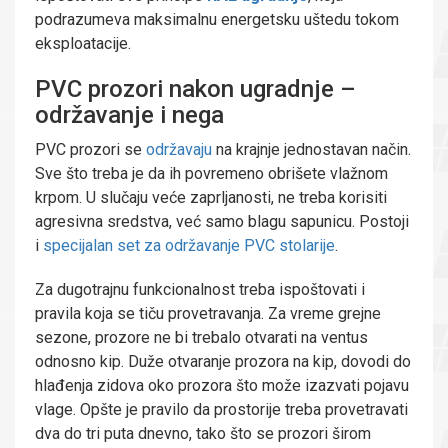
podrazumeva maksimalnu energetsku uštedu tokom
eksploatacije.
PVC prozori nakon ugradnje –
održavanje i nega
PVC prozori se
održavaju
na krajnje jednostavan način.
Sve što treba je da ih povremeno obrišete vlažnom
krpom. U slučaju veće zaprljanosti, ne treba korisiti
agresivna sredstva, već samo blagu sapunicu. Postoji
i
specijalan set za održavanje PVC stolarije
.
Za dugotrajnu funkcionalnost treba ispoštovati i
pravila koja se tiču provetravanja. Za vreme grejne
sezone, prozore ne bi trebalo otvarati na ventus
odnosno kip. Duže otvaranje prozora na kip, dovodi do
hlađenja zidova oko prozora što može izazvati pojavu
vlage. Opšte je pravilo da prostorije treba provetravati
dva do tri puta dnevno, tako što se prozori širom