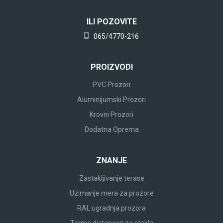
ILI POZOVITE
065/4770-216
PROIZVODI
PVC Prozori
Aluminijumski Prozori
Krovni Prozori
Dodatna Oprema
ZNANJE
Zastakljivanje terase
Uzimanje mera za prozore
RAL ugradnja prozora
Termo distanceri za stakla