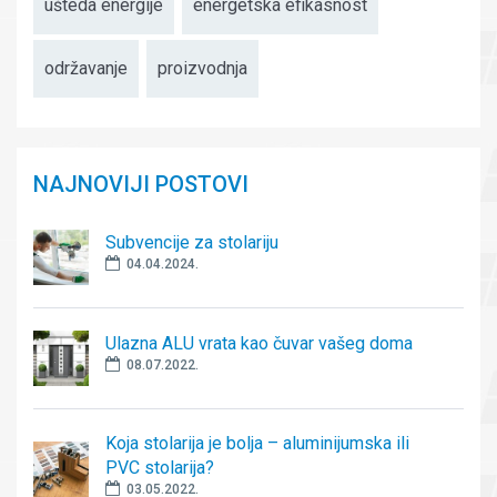
ušteda energije
energetska efikasnost
održavanje
proizvodnja
NAJNOVIJI POSTOVI
Subvencije za stolariju
04.04.2024.
Ulazna ALU vrata kao čuvar vašeg doma
08.07.2022.
Koja stolarija je bolja – aluminijumska ili
PVC stolarija?
03.05.2022.