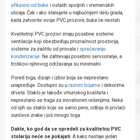
efikasno od buke
i ostalih spoljnih i vremenskih
uticaja. Čak i ako stanujete u najbučnijem delu grada,
kada zatvorite svoje PVC prozore, buka će nestati.
Kvalitetniji PVC prozori imaju posebne sisteme
ventilacije koji obezbeđuju prozračnost prostorija,
sisteme za zaštitu od provala i
sprečavanje
kondenzacije
. Ne zahtevaju posebno servisiranje, a
troškovi njihovog održavanja su minimalni.
Pored toga, dizajn i izbor boja se neprestano
unapređuje. Dostupni su u
raznim bojama
i dekorima
drveta. Staklo je takođe vrhunskog kvaliteta i
neprestano se traga za inovativnim rešenjima. Neka
od njih su staklo koje se samo pere, odbija ili privlači
sunčeve zrake i još mnogo toga.
Dakle, ko god da se opredeli za kvalitetnu PVC
stolariju neće se pokajati
. A kako nastaje jedan