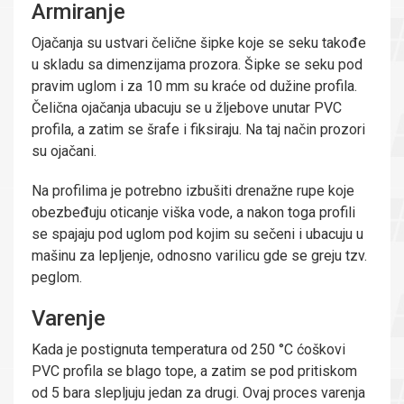
Armiranje
Ojačanja su ustvari čelične šipke koje se seku takođe
u skladu sa dimenzijama prozora. Šipke se seku pod
pravim uglom i za 10 mm su kraće od dužine profila.
Čelična ojačanja ubacuju se u žljebove unutar PVC
profila, a zatim se šrafe i fiksiraju. Na taj način prozori
su ojačani.
Na profilima je potrebno izbušiti drenažne rupe koje
obezbeđuju oticanje viška vode, a nakon toga profili
se spajaju pod uglom pod kojim su sečeni i ubacuju u
mašinu za lepljenje, odnosno varilicu gde se greju tzv.
peglom.
Varenje
Kada je postignuta temperatura od 250 °C ćoškovi
PVC profila se blago tope, a zatim se pod pritiskom
od 5 bara slepljuju jedan za drugi. Ovaj proces varenja