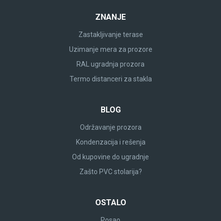
ZNANJE
Zastakljivanje terase
Uzimanje mera za prozore
RAL ugradnja prozora
Termo distanceri za stakla
BLOG
Održavanje prozora
Kondenzacija i rešenja
Od kupovine do ugradnje
Zašto PVC stolarija?
OSTALO
Posao