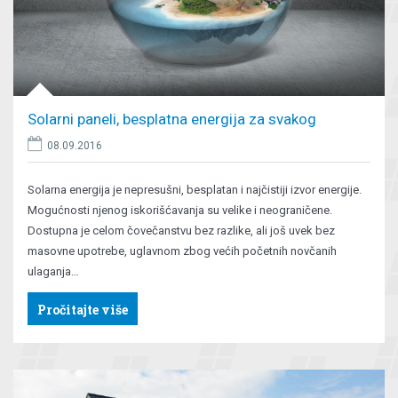
Solarni paneli, besplatna energija za svakog
08.09.2016
Solarna energija je nepresušni, besplatan i najčistiji izvor energije.
Mogućnosti njenog iskorišćavanja su velike i neograničene.
Dostupna je celom čovečanstvu bez razlike, ali još uvek bez
masovne upotrebe, uglavnom zbog većih početnih novčanih
ulaganja…
Pročitajte više