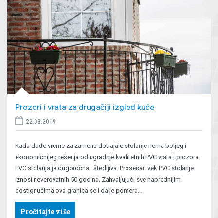
Prozori i vrata za drugačiji izgled kuće
22.03.2019
Kada dođe vreme za zamenu dotrajale stolarije nema boljeg i
ekonomičnijeg rešenja od ugradnje kvalitetnih PVC vrata i prozora.
PVC stolarija je dugoročna i štedljiva. Prosečan vek PVC stolarije
iznosi neverovatnih 50 godina. Zahvaljujući sve naprednijim
dostignućima ova granica se i dalje pomera…
Pročitajte više