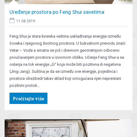
Uređenje prostora po Feng Shui savetima
11.08.2019
Feng Shui je stara kineska veština usklađivanja energije između
čoveka i njegovog životnog prostora. U bukvalnom prevodu znači
Vetar – Voda a smatra se još i drevnom geometrijom odnosno
proučavanjem prostora u izvornom obliku. Učenje Feng Shui-a se
oslanja na tok energije „či“ koja može biti pozitivna ili negativna
(Jing-Jang). Suština je da se između ove energije, pojedinca i
prostora obezbedi takav sklad koji omogućava njen neprestani
pozitivni protok…
Pročitajte više