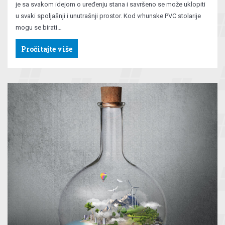
je sa svakom idejom o uređenju stana i savršeno se može uklopiti
u svaki spoljašnji i unutrašnji prostor. Kod vrhunske PVC stolarije
mogu se birati…
Pročitajte više