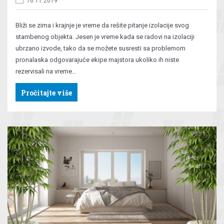
16.11.2019
Bliži se zima i krajnje je vreme da rešite pitanje izolacije svog
stambenog objekta. Jesen je vreme kada se radovi na izolaciji
ubrzano izvode, tako da se možete susresti sa problemom
pronalaska odgovarajuće ekipe majstora ukoliko ih niste
rezervisali na vreme…
Pročitajte više