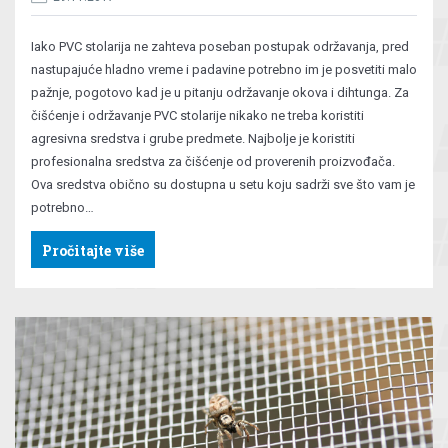
Iako PVC stolarija ne zahteva poseban postupak održavanja, pred
nastupajuće hladno vreme i padavine potrebno im je posvetiti malo
pažnje, pogotovo kad je u pitanju održavanje okova i dihtunga. Za
čišćenje i održavanje PVC stolarije nikako ne treba koristiti
agresivna sredstva i grube predmete. Najbolje je koristiti
profesionalna sredstva za čišćenje od proverenih proizvođača.
Ova sredstva obično su dostupna u setu koju sadrži sve što vam je
potrebno…
Pročitajte više