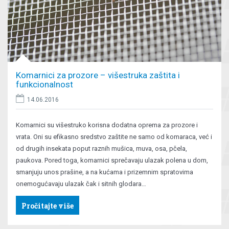
Komarnici za prozore – višestruka zaštita i
funkcionalnost
14.06.2016
Komarnici su višestruko korisna dodatna oprema za prozore i
vrata. Oni su efikasno sredstvo zaštite ne samo od komaraca, već i
od drugih insekata poput raznih mušica, muva, osa, pčela,
paukova. Pored toga, komarnici sprečavaju ulazak polena u dom,
smanjuju unos prašine, a na kućama i prizemnim spratovima
onemogućavaju ulazak čak i sitnih glodara…
Pročitajte više